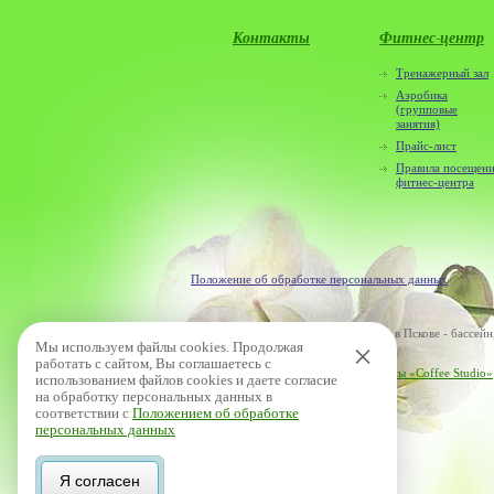
Контакты
Фитнес-центр
Тренажерный зал
Аэробика
(групповые
занятия)
Прайс-лист
Правила посещен
фитнес-центра
Положение об обработке персональных данных
© 2012–2026 Велнес клуб «Оазис» в Пскове - бассейн, 
×
Мы используем файлы cookies. Продолжая
работать с сайтом, Вы соглашаетесь с
Сделано в агентстве интернет-рекламы «Coffee Studio»
использованием файлов cookies и даете согласие
Информация о сайте
на обработку персональных данных в
соответствии с
Положением об обработке
персональных данных