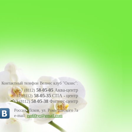
Контактный телефон
Велнес клуб "Оазис"
:
58-05-05
Аква-центр
+7 (8112)
58-05-35
СПА - центр
+7 (8112)
58-05-38
Фитнес-центр
+7 (8112)
Россия, Псков, ул. Рокоссовского 7а
e-mail:
rus60tyr@gmail.com