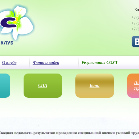
Ко
+7 (
+7 (
+7 (
О клубе
Фото и видео
Результаты СОУТ
По
СПА
Бани
се