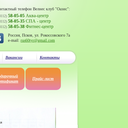
нтактный телефон
Велнес клуб "Оазис"
:
58-05-05
Аква-центр
8112)
58-05-35
СПА - центр
8112)
58-05-38
Фитнес-центр
8112)
Россия, Псков, ул. Рокоссовского 7а
e-mail:
rus60tyr@gmail.com
Вакансии
Контакты
дарочный
Прайс-лист
ртификат