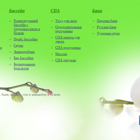
Бассейн
СПА
Бани
Релаксирующий
Уход для лица
Паровая баня
бассейн с
Оздоровительные
Русская баня
гидромассажем в
программы
Пскове
Турецкая сауна
СПА пакеты для
Прайс бассейна
двоих
Сауны
ия
СПА программы
Аквааэробика
Массаж
Бар бассейна
СПА ритуалы
Бронирование
браслетов
баня, фитнес, спа и аквацентр в Пскове